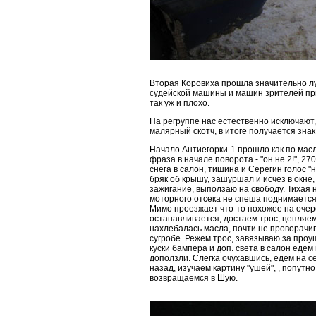
Вторая Коровиха прошла значительно лу
судейской машины и машин зрителей приш
так уж и плохо.
На регруппе нас естественно исключают,
малярный скотч, в итоге получается знак 
Начало Антиегорки-1 прошло как по масл
фраза в начале поворота - "он не 2!", 2
снега в салон, тишина и Серегин голос "н
бряк об крышу, зашуршал и исчез в окне,
зажигание, выползаю на свободу. Тихая 
моторного отсека не спеша поднимается д
Мимо проезжает что-то похожее на очере
останавливается, достаем трос, цепляе
нахлебалась масла, почти не проворачива
сугробе. Режем трос, завязываю за проу
куски бампера и доп. света в салон едем
доползли. Слегка очухавшись, едем на с
назад, изучаем картину "ушей", , попутн
возвращаемся в Шую.