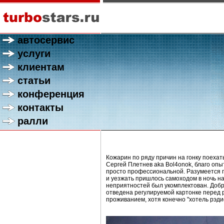
автосервис
услуги
клиентам
статьи
конференция
контакты
ралли
Кожарин по ряду причин на гонку поехать
Сергей Плетнев aka Bol4onok, благо опы
просто профессиональной. Разумеется пе
и уезжать пришлось самоходом в ночь н
неприятностей был укомплектован. Добр
отведена регулируемой картонке перед 
проживанием, хотя конечно "хотель рэди