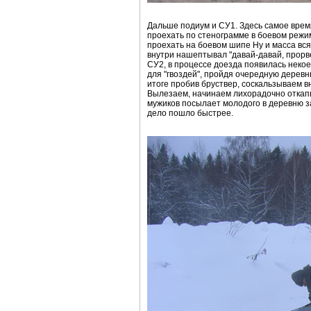
Дальше подиум и СУ1. Здесь самое время
проехать по стенограмме в боевом режим
проехать на боевом шипе Ну и масса вся
внутри нашептывал "давай-давай, прорве
СУ2, в процессе доезда появилась некое
для "гвоздей", пройдя очередную деревню
итоге пробив бруствер, соскальзываем вн
Вылезаем, начинаем лихорадочно откапыв
мужиков посылает молодого в деревню з
дело пошло быстрее.